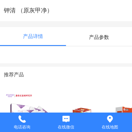
钾清 （原灰甲净）
产品详情
产品参数
推荐产品
电话咨询
在线微信
在线地图
玑颜希马齿笕面膜
阴痒清 （伤口护
清菌舒 