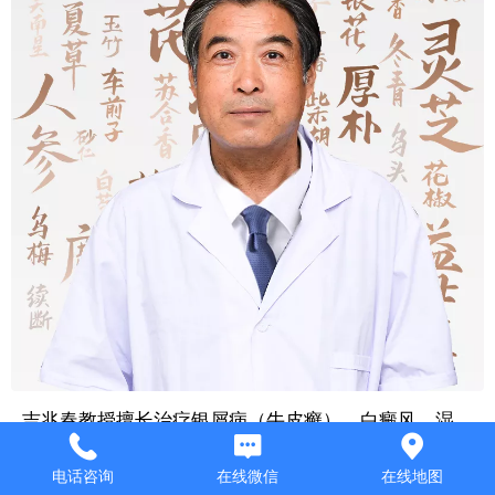
吉兆春教授擅长治疗银屑病（牛皮癣）、白癜风、湿
疹、痤疮、酒渣鼻、面部长期敏感、激素性皮炎、角质
层薄、红血丝、毛孔粗大、黄褐斑、扁平疣、神经性皮
电话咨询
在线微信
在线地图